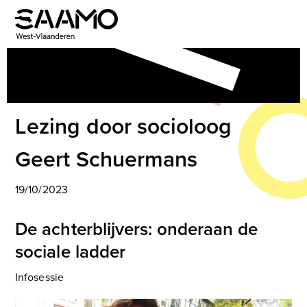
Skip
to
Open
Close
content
mobile
mobile
menu
menu
Lezing door socioloog
Geert Schuermans
19/10/2023
De achterblijvers: onderaan de
sociale ladder
Infosessie