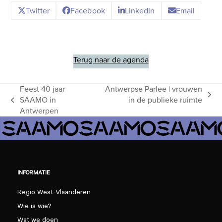
Twitter
Facebook
LinkedIn
Email
Terug naar de agenda
Feest 40 jaar
Antwerpse Parlee | vrouwen
next
SAAMO in
in de publieke ruimte
previous
post:
Antwerpen
post:
INFORMATIE
Regio West-Vlaanderen
Wie is wie?
Wat we doen