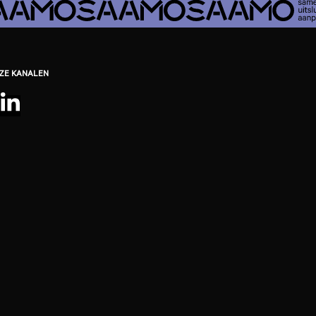
EZE KANALEN
be
ebook
nstagram
LinkedIn