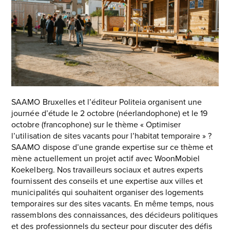
left
and
right
arrow
keys
to
access
the
carousel
SAAMO Bruxelles et l’éditeur Politeia organisent une
navigation
journée d’étude le 2 octobre (néerlandophone) et le 19
buttons
octobre (francophone) sur le thème « Optimiser
l’utilisation de sites vacants pour l’habitat temporaire » ?
SAAMO dispose d’une grande expertise sur ce thème et
mène actuellement un projet actif avec WoonMobiel
Koekelberg. Nos travailleurs sociaux et autres experts
fournissent des conseils et une expertise aux villes et
municipalités qui souhaitent organiser des logements
temporaires sur des sites vacants. En même temps, nous
rassemblons des connaissances, des décideurs politiques
et des professionnels du secteur pour discuter des défis