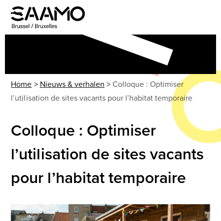
Skip
to
Open
Close
content
mobile
mobile
menu
menu
Home
>
Nieuws & verhalen
>
Colloque : Optimiser
l’utilisation de sites vacants pour l’habitat temporaire
Colloque : Optimiser
l’utilisation de sites vacants
pour l’habitat temporaire
Use
the