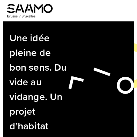
Skip
to
Open
Close
content
mobile
mobile
menu
menu
Une idée
pleine de
bon sens. Du
vide au
vidange. Un
projet
d’habitat