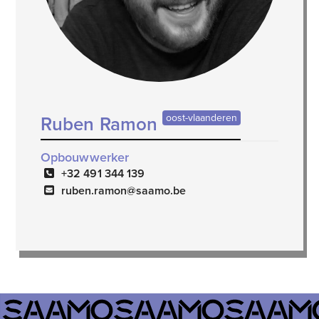
oost-vlaanderen
Ruben Ramon
Opbouwwerker
+32 491 344 139
ruben.ramon@saamo.be