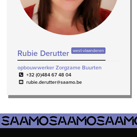
west-vlaanderen
Rubie Derutter
opbouwwerker Zorgzame Buurten
+32 (0)484 67 48 04
rubie.derutter@saamo.be