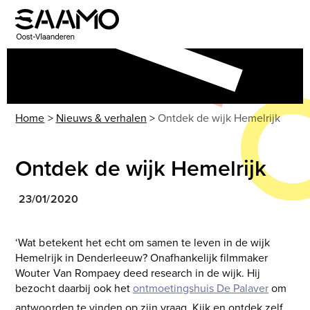
Skip
to
Open
Close
content
mobile
mobile
menu
menu
Home
>
Nieuws & verhalen
>
Ontdek de wijk Hemelrijk
Ontdek de wijk Hemelrijk
23/01/2020
‘Wat betekent het echt om samen te leven in de wijk
Hemelrijk in Denderleeuw? Onafhankelijk filmmaker
Wouter Van Rompaey deed research in de wijk.
Hij
bezocht daarbij ook het
ontmoetingshuis De Palaver
om
antwoorden te vinden op zijn vraag. Kijk en ontdek zelf