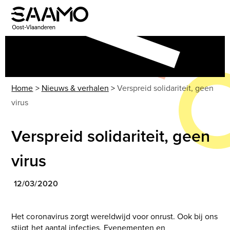
Skip
to
Open
Close
content
mobile
mobile
menu
menu
Home
>
Nieuws & verhalen
>
Verspreid solidariteit, geen
virus
Verspreid solidariteit, geen
virus
12/03/2020
Het coronavirus zorgt wereldwijd voor onrust. Ook bij ons
stijgt het aantal infecties. Evenementen en