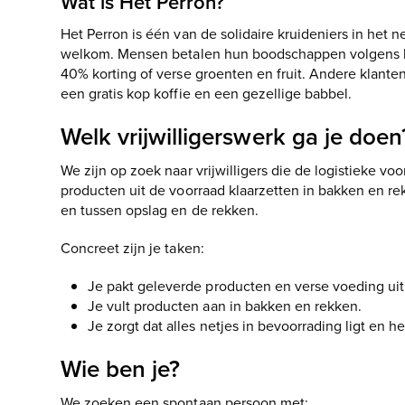
Wat is Het Perron?
Het Perron is één van de solidaire kruideniers in het 
welkom. Mensen betalen hun boodschappen volgens hun 
40% korting of verse groenten en fruit. Andere klante
een gratis kop koffie en een gezellige babbel.
Welk vrijwilligerswerk ga je doen
We zijn op zoek naar vrijwilligers die de logistieke vo
producten uit de voorraad klaarzetten in bakken en re
en tussen opslag en de rekken.
Concreet zijn je taken:
Je pakt geleverde producten en verse voeding uit 
Je vult producten aan in bakken en rekken.
Je zorgt dat alles netjes in bevoorrading ligt en he
Wie ben je?
We zoeken een spontaan persoon met: