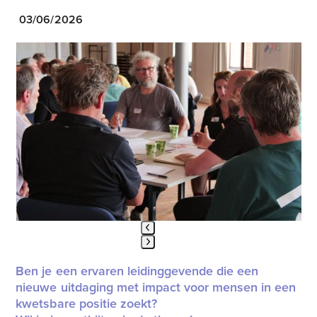
03/06/2026
Use
the
left
and
right
arrow
keys
to
access
the
carousel
navigation
buttons
Press
Ben je een ervaren leidinggevende die een
escape
nieuwe uitdaging met impact voor mensen in een
to
kwetsbare positie zoekt?
go