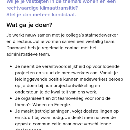
to
Wil je je vastbijten in de thema’s wonen en een
the
rechtvaardige klimaattransitie?
first
Stel je dan meteen kandidaat.
slide
Wat ga je doen?
Je werkt nauw samen met je collega’s stafmedewerker
en directeur. Jullie vormen samen een viertallig team.
Daarnaast heb je regelmatig contact met het
administratieve team.
Je neemt de verantwoordelijkheid op voor lopende
projecten en stuurt de medewerkers aan. Vanuit je
leidinggevende positie kunnen medewerkers beroep
op je doen bij hun projectontwikkeling en
ondersteun je de kwaliteit van ons werk.
Je organiseert en zit teamoverleg voor rond de
thema’s Wonen en Energie.
Je maakt (retro)planningen, volgt doelstellingen op
en stuurt bij waar nodig. Je denkt mee na over de
gepaste communicatie naar onze verschillende