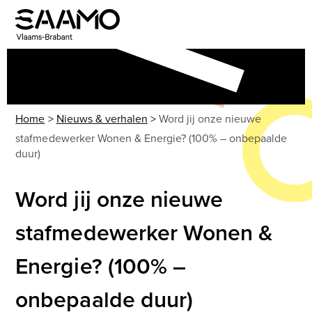
Skip
to
Open
Close
content
mobile
mobile
menu
menu
Home
>
Nieuws & verhalen
>
Word jij onze nieuwe
stafmedewerker Wonen & Energie? (100% – onbepaalde
duur)
Word jij onze nieuwe
stafmedewerker Wonen &
Energie? (100% –
onbepaalde duur)