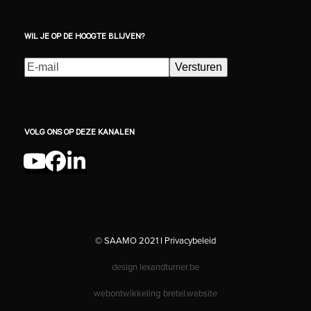
WIL JE OP DE HOOGTE BLIJVEN?
E-
Versturen
mailadres
(Vereist)
VOLG ONS OP DEZE KANALEN
YouTube
Facebook
LinkedIn
© SAAMO 2021 I
Privacybeleid
design
lexandturner.be
webontwikkeling
bretel.website