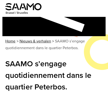
Skip
to
Open
Close
content
mobile
mobile
menu
menu
Home
>
Nieuws & verhalen
>
SAAMO s’engage
quotidiennement dans le quartier Peterbos.
SAAMO s’engage
quotidiennement dans le
quartier Peterbos.