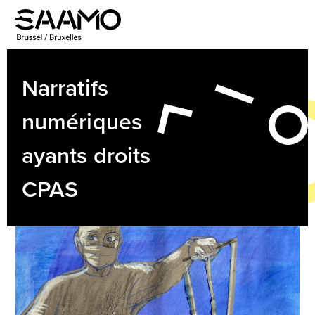
Skip
to
Open
Close
content
mobile
mobile
menu
menu
Narratifs
numériques
ayants droits
CPAS