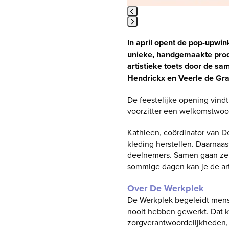
Press
In april opent de pop-upwi
escape
to
unieke, handgemaakte produ
go
artistieke toets door de s
to
Hendrickx en Veerle de Gra
the
first
De feestelijke opening vindt
slide
voorzitter een welkomstwoor
Kathleen, coördinator van D
kleding herstellen. Daarnaa
deelnemers. Samen gaan ze a
sommige dagen kan je de art
Over De Werkplek
De Werkplek begeleidt mense
nooit hebben gewerkt. Dat 
zorgverantwoordelijkheden, 