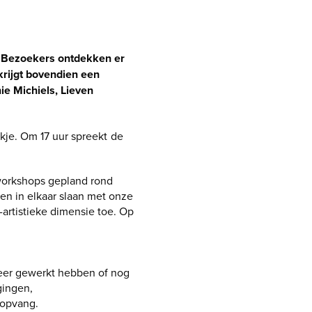
. Bezoekers ontdekken er
krijgt bovendien een
e Michiels, Lieven
nkje. Om 17 uur spreekt de
 workshops gepland rond
en in elkaar slaan met onze
artistieke dimensie toe. Op
meer gewerkt hebben of nog
gingen,
ropvang.