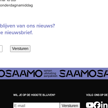
 donderdagnamiddag
blijven van ons nieuws?
ze nieuwsbrief.
Versturen
WIL JE OP DE HOOGTE BLIJVEN?
VOLG ONS OP D
E-
Versturen