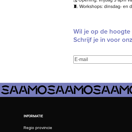
🧵 Workshops: dinsdag- en
Wil je op de hoogte 
Schrijf je in voor on
E-
mailadres
(Vereist)
INFORMATIE
Regio provincie