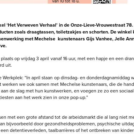
nkel ‘Het Verweven Verhaal’ in de Onze-Lieve-Vrouwestraat 78
cten zoals draagtassen, toiletzakjes en schorten. De winkel 
amenwerking met Mechelse kunstenaars Gijs Vanhee, Jelle Anni
ve.
 plaats op vrijdag 3 april vanaf 16 uur, met een hapje en een dra
d uit.
e Werkplek: “In april staan op dinsdag- en donderdagnamiddag
st werken we ook samen met Mechelse kunstenaars, die de hand
an de slag met hun kunstwerken, en voegen ze zo een sociaal-
iesten aan het werk zien in onze pop-up.”
n met een grote afstand tot de arbeidsmarkt die al lang niet 
kan bijvoorbeeld door gezondheidsproblemen, psychische uitda
een detentieverleden, taalbarrières of het ontbreken van kinde