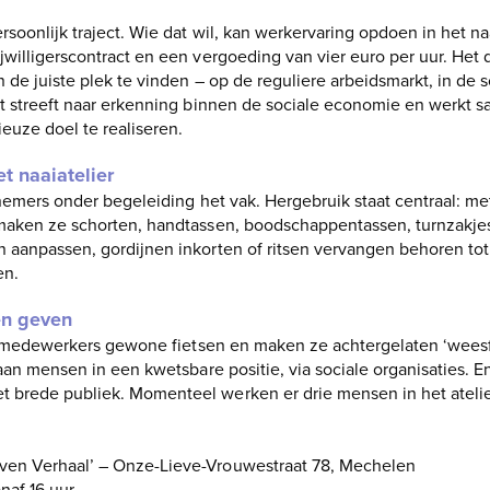
oonlijk traject. Wie dat wil, kan werkervaring opdoen in het naaia
jwilligerscontract en een vergoeding van vier euro per uur. Het
 de juiste plek te vinden – op de reguliere arbeidsmarkt, in de
ct streeft naar erkenning binnen de sociale economie en werkt 
ieuze doel te realiseren.
et naaiatelier
nemers onder begeleiding het vak. Hergebruik staat centraal: met 
maken ze schorten, handtassen, boodschappentassen, turnzakjes,
aanpassen, gordijnen inkorten of ritsen vervangen behoren tot 
en.
en geven
en medewerkers gewone fietsen en maken ze achtergelaten ‘weesfi
aan mensen in een kwetsbare positie, via sociale organisaties. En
 brede publiek. Momenteel werken er drie mensen in het atelie
ven Verhaal’ – Onze-Lieve-Vrouwestraat 78, Mechelen
anaf 16 uur