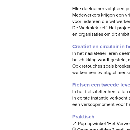
Elke deelnemer volgt een pers
Medewerkers krijgen een vri
voor iedereen die wil werken
De Werkplek zelf. Het proje
en organisaties om dit ambit
Creatief en circulair in h
In het naaiatelier leren deel
beschikking wordt gesteld, 
Ook retouches zoals broeken 
werken een twintigtal mens
Fietsen een tweede lev
In het fietsatelier herstell
in eerste instantie verkocht 
een verkoopmoment voor het
Praktisch
📍 Pop-upwinkel ‘Het Verwe
🗓 Opening: vrijdag 3 april v