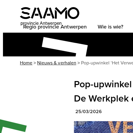
Skip
to
content
Regio provincie Antwerpen
Wie is wie?
Home
>
Nieuws & verhalen
>
Pop-upwinkel ‘Het Verwe
Pop-upwinkel 
De Werkplek é
25/03/2026
Use
the