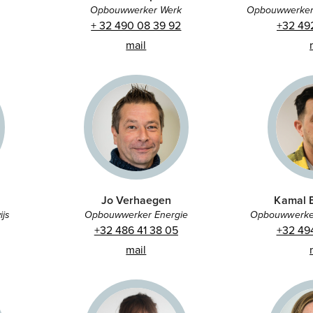
Opbouwwerker Werk
Opbouwwerker 
+ 32 490 08 39 92
+32 49
mail
Jo Verhaegen
Kamal E
js
Opbouwwerker Energie
Opbouwwerker 
+32 486 41 38 05
+32 49
mail