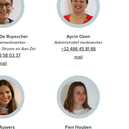
 De Ruysscher
Aycin Ozen
iemedewerker -
Administratief medewerker
+32 486 45 81 88
 Stroom en Aan-Zet
8 58 03 37
mail
mail
 Auwers
Fien Houben