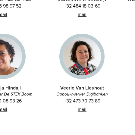
5 98 97 52
+32 484 18 03 69
mail
mail
a Hindaji
Veerle Van Lieshout
r De STEK Boom
Opbouwwerker Digibanken
0 08 93 26
+32 473 70 73 89
mail
mail