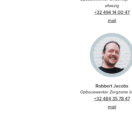
afwezig
+32 494 14 00 47
mail
Robbert Jacobs
Opbouwwerker Zorgzame b
+32 484 35 78 47
mail