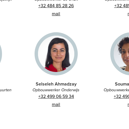
+32 484 85 28 26
+32 48
mail
Selseleh Ahmadzay
Soumaj
Opbouwwerker Onderwijs
uurten
Opbouwwerke
+32 499 06 59 34
+32 49
mail