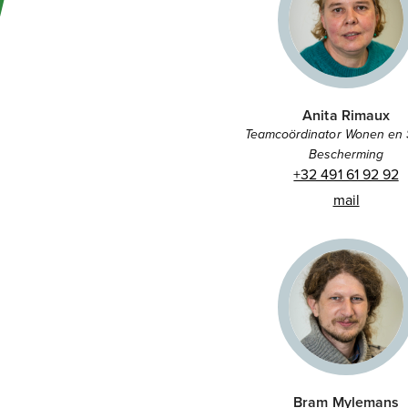
Anita Rimaux
Teamcoördinator Wonen en 
Bescherming
+32 491 61 92 92
mail
Bram Mylemans