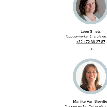
Leen Smets
Opbouwwerker Energie en
+32 472 39 27 87
mail
Marijke Van Biervlie
Opbouwwerker Onderwijs - ti