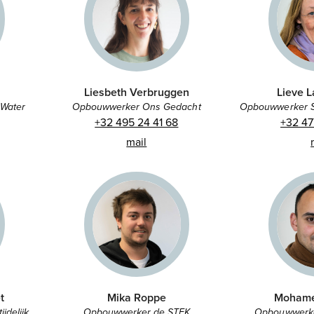
Liesbeth Verbruggen
Lieve 
Opbouwwerker Ons Gedacht
 Water
Opbouwwerker S
+32 495 24 41 68
+32 47
mail
t
Mika Roppe
Mohame
jdelijk
Opbouwwerker de STEK
Opbouwwerke