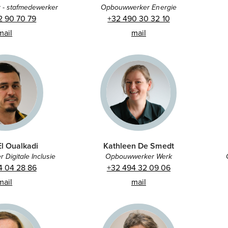
- stafmedewerker
Opbouwwerker Energie
2 90 70 79
+32 490 30 32 10
mail
mail
l Oualkadi
Kathleen De Smedt
Digitale Inclusie
Opbouwwerker Werk
4 04 28 86
+32 494 32 09 06
mail
mail