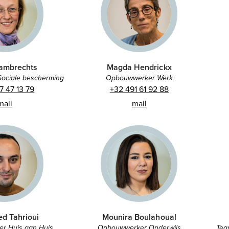
Lambrechts
Magda Hendrickx
ociale bescherming
Opbouwwerker Werk
7 47 13 79
+32 491 61 92 88
mail
mail
d Tahrioui
Mounira Boulahoual
r Huis aan Huis
Opbouwwerker Onderwijs
Tea