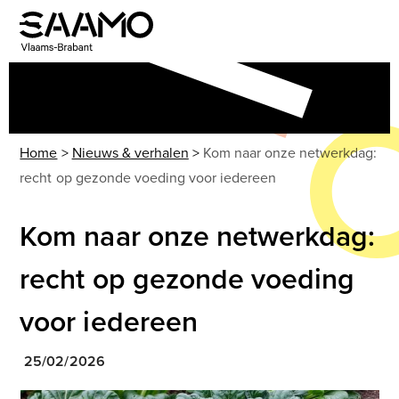
Skip
to
Open
Close
content
mobile
mobile
menu
menu
Home
>
Nieuws & verhalen
>
Kom naar onze netwerkdag:
recht op gezonde voeding voor iedereen
Kom naar onze netwerkdag:
recht op gezonde voeding
voor iedereen
25/02/2026