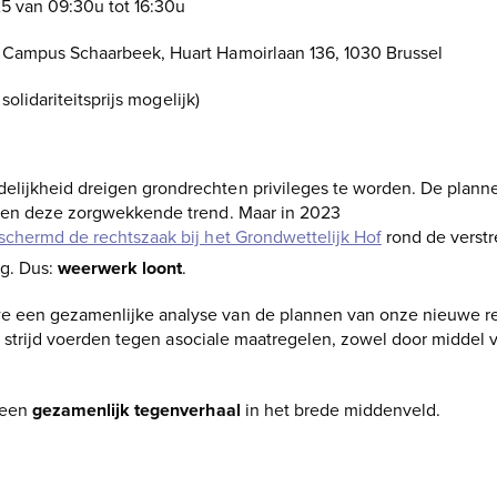
25 van 09:30u tot 16:30u
Campus Schaarbeek, Huart Hamoirlaan 136, 1030 Brussel
solidariteitsprijs mogelijk)
lijkheid dreigen grondrechten privileges te worden. De plann
rken deze zorgwekkende trend. Maar in 2023
schermd de rechtszaak bij het Grondwettelijk Hof
rond de verst
g. Dus:
weerwerk loont
.
 een gezamenlijke analyse van de plannen van onze nieuwe r
ie strijd voerden tegen asociale maatregelen, zowel door middel v
n een
gezamenlijk tegenverhaal
in het brede middenveld.