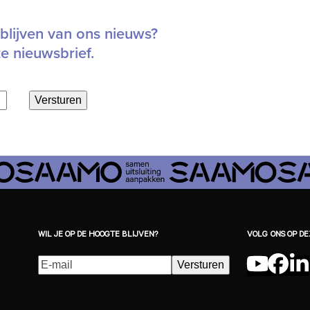
blijven van ons nieuws?
ze nieuwsbrief.
Versturen
WIL JE OP DE HOOGTE BLIJVEN?
VOLG ONS OP D
E-
Versturen
YouTu
Fac
L
mailadres
(Vereist)