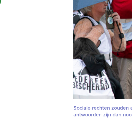
right
arrow
keys
to
access
the
carousel
navigation
buttons
Sociale rechten zouden a
antwoorden zijn dan nood