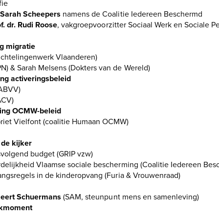
fie
Sarah Scheepers
namens de Coalitie Iedereen Beschermd
f. dr. Rudi Roose
, vakgroepvoorzitter Sociaal Werk en Sociale P
g migratie
luchtelingenwerk Vlaanderen)
N) & Sarah Melsens (Dokters van de Wereld)
ng activeringsbeleid
(ABVV)
ACV)
ping OCMW-beleid
riet Vielfont (coalitie Humaan OCMW)
n de kijker
svolgend budget (GRIP vzw)
rdelijkheid Vlaamse sociale bescherming (Coalitie Iedereen Be
rangsregels in de kinderopvang (Furia & Vrouwenraad)
l
eert Schuermans
(SAM, steunpunt mens en samenleving)
rkmoment