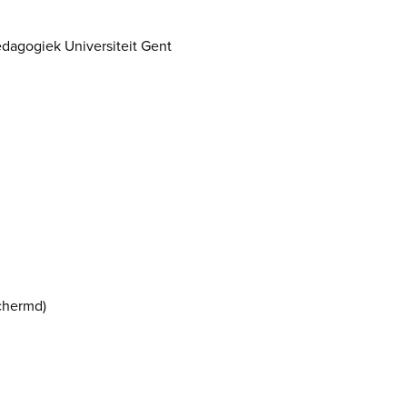
edagogiek Universiteit Gent
schermd)