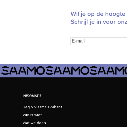
Wil je op de hoogte 
Schrijf je in voor on
E-
mailadres
(Vereist)
INFORMATIE
Regio Vlaams-Brabant
Wie is wie?
Wat we doen