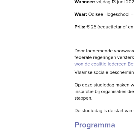
Wanneer:
vrijdag 13 juni 20
Waar:
Odisee Hogeschool – 
Prijs:
€ 25 (reductietarief en 
Schrijf je hier in
Door toenemende voorwaarde
federale regeringen verste
won de coalitie Iedereen Be
Vlaamse sociale beschermin
Op deze studiedag maken we
inspiratie bij organisaties d
stappen.
De studiedag is de start va
Programma