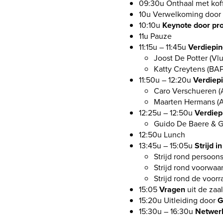
09:30u Onthaal met kof
10u Verwelkoming door
10:10u
Keynote door pro
11u Pauze
11:15u – 11:45u
Verdiepin
Joost De Potter (V
Katty Creytens (BAP
11:50u – 12:20u
Verdiepi
Caro Verschueren 
Maarten Hermans (
12:25u – 12:50u
Verdie
Guido De Baere & G
12:50u Lunch
13:45u – 15:05u
Strijd i
Strijd rond persoon
Strijd rond voorwaa
Strijd rond de voor
15:05
Vragen
uit de zaa
15:20u Uitleiding door
G
15:30u – 16:30u
Netwe