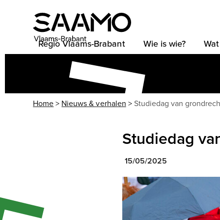
Skip
to
content
Regio Vlaams-Brabant
Wie is wie?
Wat
Home
>
Nieuws & verhalen
>
Studiedag van grondrecht
Studiedag van
15/05/2025
Use
the
left
and