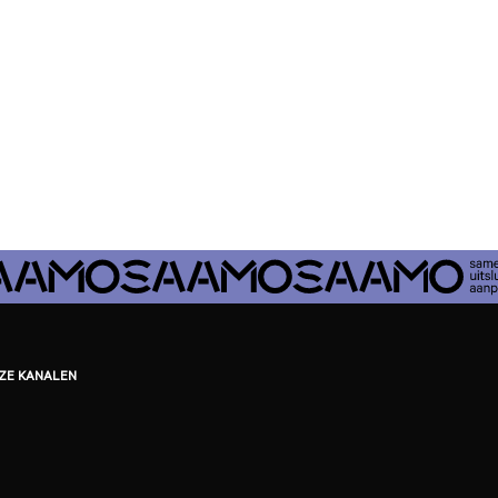
EZE KANALEN
be
ebook
inkedIn