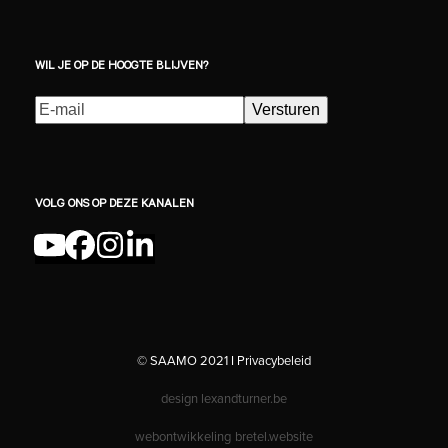
WIL JE OP DE HOOGTE BLIJVEN?
E-
Versturen
mailadres
(Vereist)
VOLG ONS OP DEZE KANALEN
YouTube
Facebook
Instagram
LinkedIn
© SAAMO 2021 I
Privacybeleid
design
lexandturner.be
webontwikkeling
bretel.website