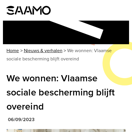
Skip
to
Open
Close
content
mobile
mobile
menu
menu
Home
>
Nieuws & verhalen
>
We wonnen: Vlaamse
sociale bescherming blijft overeind
We wonnen: Vlaamse
sociale bescherming blijft
overeind
06/09/2023