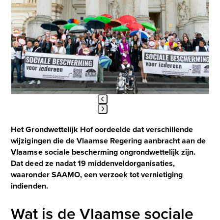
Use
the
left
and
right
arrow
keys
to
access
the
carousel
Press
navigation
Het Grondwettelijk Hof oordeelde dat verschillende
escape
buttons
wijzigingen die de Vlaamse Regering aanbracht aan de
to
go
Vlaamse sociale bescherming ongrondwettelijk zijn.
to
Dat deed ze nadat 19 middenveldorganisaties,
the
waaronder SAAMO, een verzoek tot vernietiging
first
indienden.
slide
Wat is de Vlaamse sociale