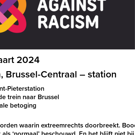
art 2024
, Brussel-Centraal – station
t-Pieterstation
 trein naar Brussel
nale betoging
worden waarin extreemrechts doorbreekt. Bo
ls ‘normaal’ beschouwd. En het blijft niet bi