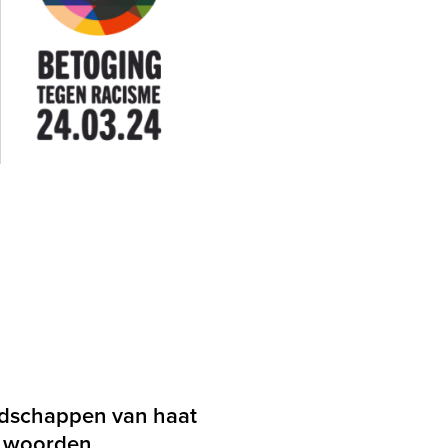
odschappen van haat
j woorden.