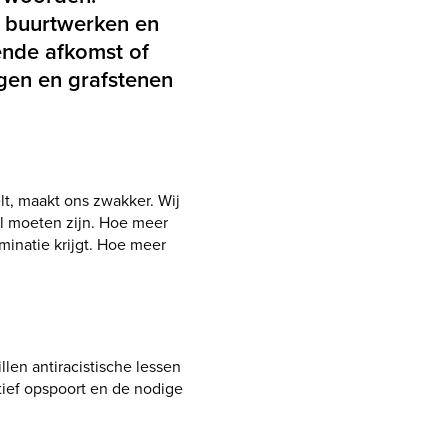
de buurtwerken en
ende afkomst of
gen en grafstenen
lt, maakt ons zwakker. Wij
al moeten zijn. Hoe meer
minatie krijgt. Hoe meer
len antiracistische lessen
tief opspoort en de nodige