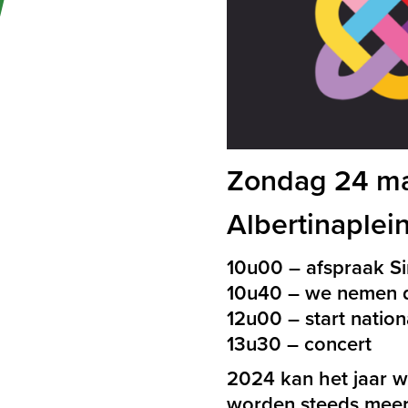
Zondag 24 ma
Albertinaplein
10u00 – afspraak Sin
10u40 – we nemen de
12u00 – start natio
13u30 – concert
2024 kan het jaar 
worden steeds meer a