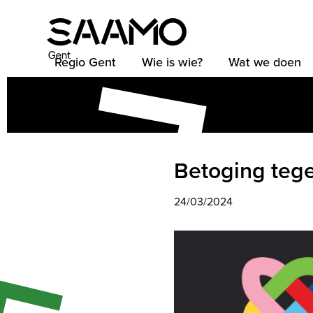
Skip
to
content
Regio Gent
Wie is wie?
Wat we doen
Betoging tege
24/03/2024