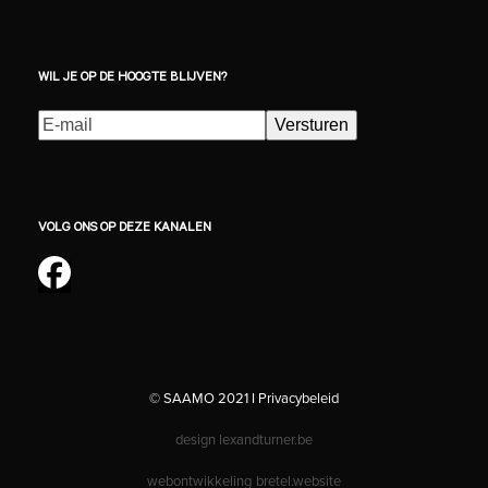
WIL JE OP DE HOOGTE BLIJVEN?
E-
Versturen
mailadres
(Vereist)
VOLG ONS OP DEZE KANALEN
Facebook
© SAAMO 2021 I
Privacybeleid
design
lexandturner.be
webontwikkeling
bretel.website