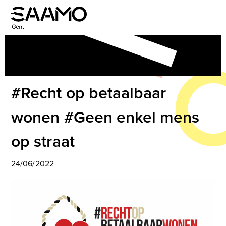
Skip
to
Open
Close
content
mobile
mobile
menu
menu
#Recht op betaalbaar
wonen #Geen enkel mens
op straat
24/06/2022