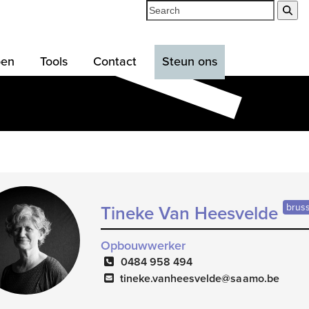
Search
Sub
oen
Tools
Contact
Steun ons
brus
Tineke Van Heesvelde
Opbouwwerker
0484 958 494
tineke.vanheesvelde@saamo.be