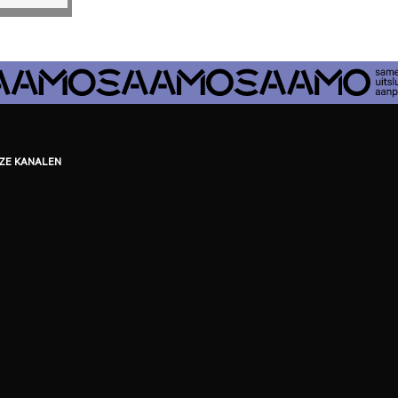
EZE KANALEN
ook
tagram