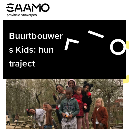
Skip
to
Open
Close
content
mobile
mobile
menu
menu
Buurtbouwer
s Kids: hun
traject