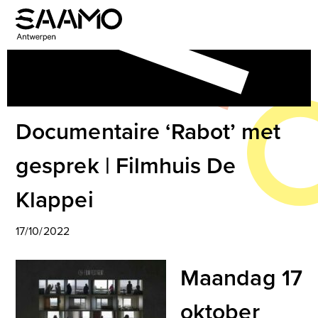
Skip
to
Open
Close
content
mobile
mobile
menu
menu
Documentaire ‘Rabot’ met
gesprek | Filmhuis De
Klappei
17/10/2022
Maandag 17
oktober