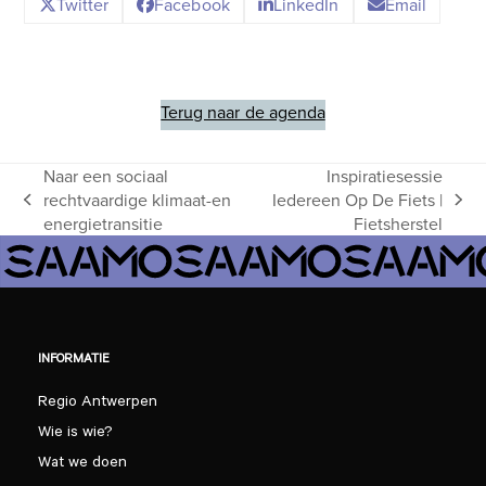
Twitter
Facebook
LinkedIn
Email
Terug naar de agenda
Naar een sociaal
Inspiratiesessie
rechtvaardige klimaat-en
Iedereen Op De Fiets |
previous
next
energietransitie
Fietsherstel
post:
post:
INFORMATIE
Regio Antwerpen
Wie is wie?
Wat we doen