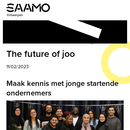
Skip
to
Open
Close
content
mobile
mobile
menu
menu
The future of joo
11/02/2023
Maak kennis met jonge startende
ondernemers