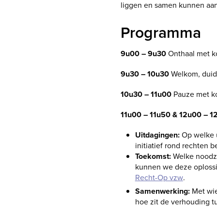
liggen en samen kunnen aa
Programma
9u00 – 9u30
Onthaal met ko
9u30 – 10u30
Welkom, duidi
10u30 – 11u00
Pauze met ko
11u00 – 11u50 & 12u00 – 1
Uitdagingen:
Op welke u
initiatief rond rechten b
Toekomst:
Welke noodza
kunnen we deze oploss
Recht-Op vzw
.
Samenwerking:
Met wie
hoe zit de verhouding t