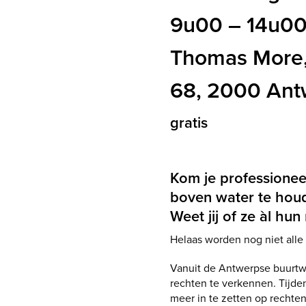
9u00 – 14u0
Thomas More,
68, 2000 An
gratis
Kom je ook?
Kom je professioneel
boven water te hou
Weet jij of ze àl h
Helaas worden nog niet alle
Vanuit de Antwerpse buurt
rechten te verkennen. Tijdens
meer in te zetten op rechte