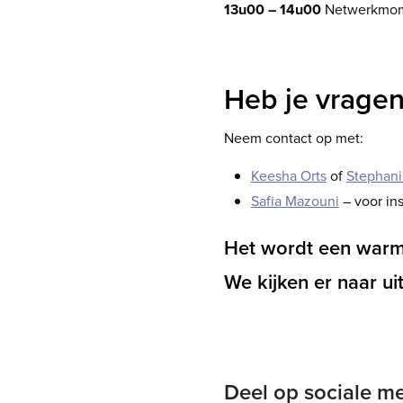
13u00 – 14u00
Netwerkmomen
Schrijf je in
Heb je vrage
Neem contact op met:
Keesha Orts
of
Stephani
Safia Mazouni
– voor in
Het wordt een warme
We kijken er naar ui
Deel op sociale m