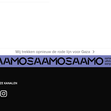
Wij trekken opnieuw de rode lijn voor Gaza
next
post:
EZE KANALEN
ebook
inkedIn
Instagram