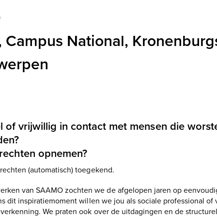
0
 Campus National, Kronenburgs
twerpen
 of vrijwillig in contact met mensen die wor
den?
un rechten opnemen?
 rechten (automatisch) toegekend.
werken van SAAMO zochten we de afgelopen jaren op eenvoud
 dit inspiratiemoment willen we jou als sociale professional of v
nverkenning. We praten ook over de uitdagingen en de structure