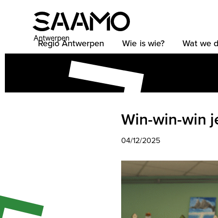
Skip
to
content
Regio Antwerpen
Wie is wie?
Wat we 
Win-win-win j
04/12/2025