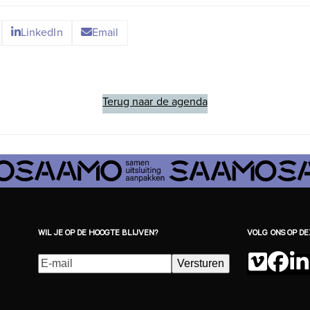
LinkedIn
Email
Terug naar de agenda
WIL JE OP DE HOOGTE BLIJVEN?
VOLG ONS OP D
E-
Versturen
Vimeo
Fac
L
mailadres
(Vereist)