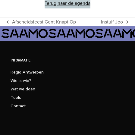
Terug naar de agenda
Afscheidsfeest Gent Knapt Op
Instuif Joo
previous
next
post:
post:
INFORMATIE
Regio Antwerpen
Wie is wie?
Wat we doen
Tools
Contact