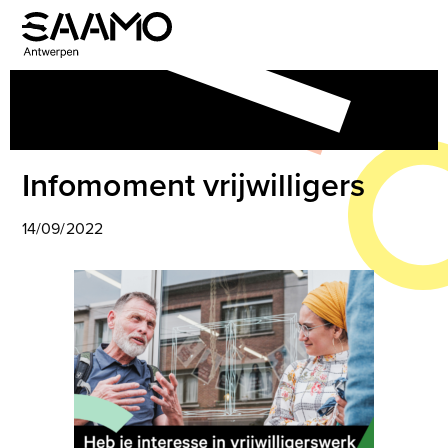
Skip
to
Open
Close
content
mobile
mobile
menu
menu
Infomoment vrijwilligers
14/09/2022