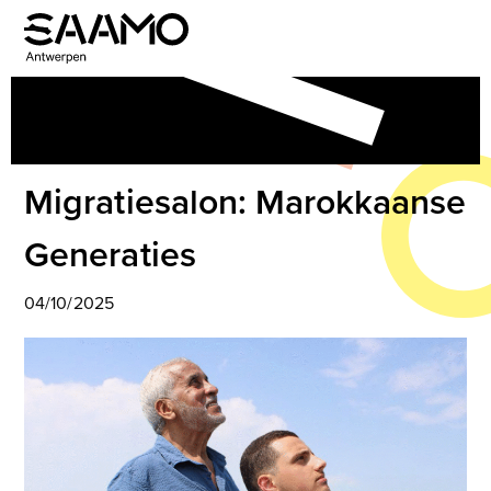
Skip
to
Open
Close
content
mobile
mobile
menu
menu
Migratiesalon: Marokkaanse
Generaties
04/10/2025