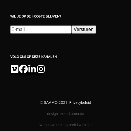
WIL JE OP DE HOOGTE BLIJVEN?
E-
Versturen
mailadres
(Vereist)
VOLG ONS OP DEZE KANALEN
Vimeo
Facebook
LinkedIn
Instagram
© SAAMO 2021 I
Privacybeleid
design
lexandturner.be
webontwikkeling
bretel.website