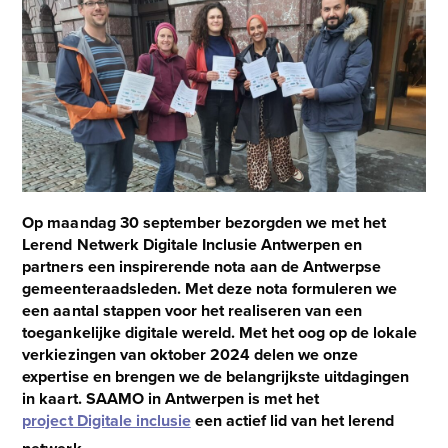
the
left
and
right
arrow
keys
to
access
the
carousel
Op maandag 30 september bezorgden we met het
navigation
Lerend Netwerk Digitale Inclusie Antwerpen en
buttons
partners een inspirerende nota aan de Antwerpse
gemeenteraadsleden. Met deze nota formuleren we
een aantal stappen voor het realiseren van een
toegankelijke digitale wereld. Met het oog op de lokale
verkiezingen van oktober 2024 delen we onze
expertise en brengen we de belangrijkste uitdagingen
in kaart. SAAMO in Antwerpen is met het
project Digitale inclusie
een actief lid van het lerend