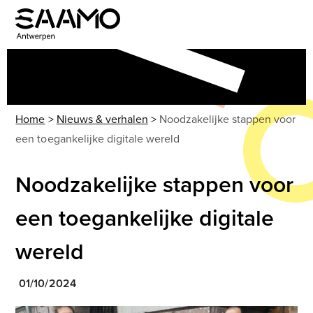
Skip
to
Open
Close
content
mobile
mobile
menu
menu
Home
>
Nieuws & verhalen
>
Noodzakelijke stappen voor
een toegankelijke digitale wereld
Noodzakelijke stappen voor
een toegankelijke digitale
wereld
01/10/2024
Use