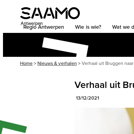
Skip
to
content
Regio Antwerpen
Wie is wie?
Wat we 
Home
>
Nieuws & verhalen
>
Verhaal uit Bruggen naar 
Verhaal uit B
13/12/2021
Use
the
left
and