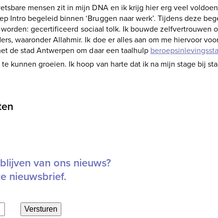
tsbare mensen zit in mijn DNA en ik krijg hier erg veel voldoe
 Intro begeleid binnen ‘Bruggen naar werk’. Tijdens deze bege
il worden: gecertificeerd sociaal tolk. Ik bouwde zelfvertrouwen 
rs, waaronder Allahmir. Ik doe er alles aan om me hiervoor voor
 met de stad Antwerpen om daar een taalhulp
beroepsinlevingsst
 te kunnen groeien. Ik hoop van harte dat ik na mijn stage bij 
eten
blijven van ons nieuws?
ze nieuwsbrief.
Versturen