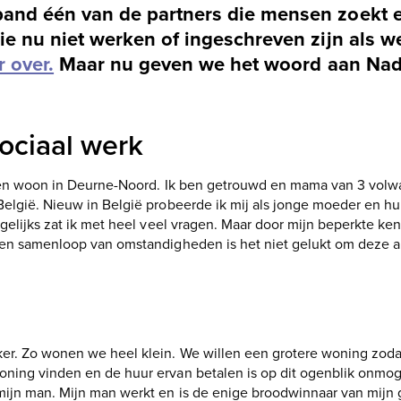
nd één van de partners die mensen zoekt e
e nu niet werken of ingeschreven zijn als 
r over.
Maar nu geven we het woord aan Nad
ociaal werk
r en woon in Deurne-Noord. Ik ben getrouwd en mama van 3 volw
België. Nieuw in België probeerde ik mij als jonge moeder en h
agelijks zat ik met heel veel vragen. Maar door mijn beperkte ke
een samenloop van omstandigheden is het niet gelukt om deze am
er. Zo wonen we heel klein. We willen een grotere woning zoda
ning vinden en de huur ervan betalen is op dit ogenblik onmog
ijn man. Mijn man werkt en is de enige broodwinnaar van mijn g