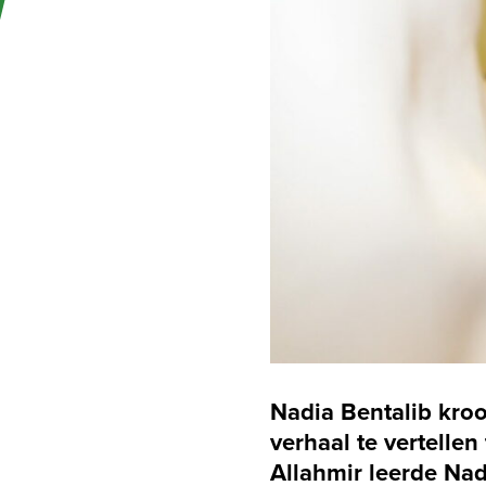
right
arrow
keys
to
access
the
carousel
navigation
buttons
Nadia Bentalib kroo
verhaal te vertelle
Allahmir leerde Nad