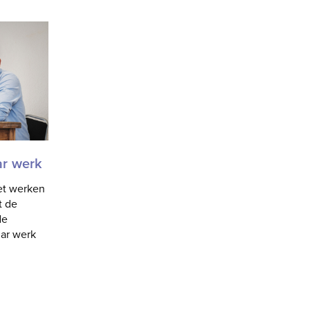
ar werk
et werken
t de
de
ar werk