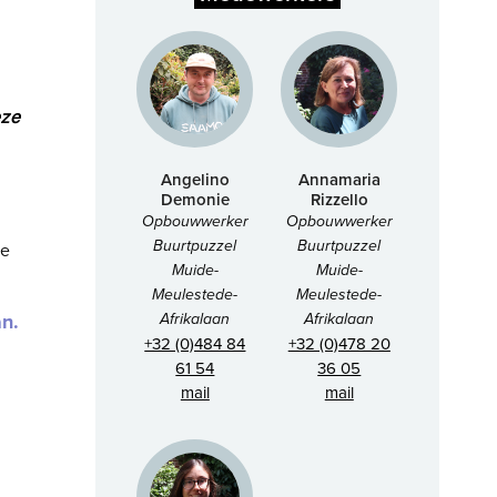
eze
Angelino
Annamaria
Demonie
Rizzello
Opbouwwerker
Opbouwwerker
Buurtpuzzel
Buurtpuzzel
we
Muide-
Muide-
Meulestede-
Meulestede-
Afrikalaan
Afrikalaan
n.
+32 (0)484 84
+32 (0)478 20
61 54
36 05
mail
mail