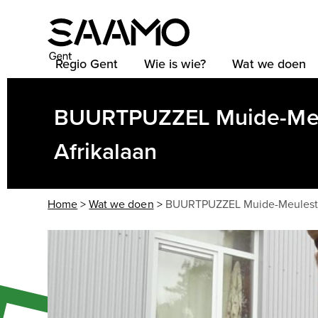
Skip
to
content
Regio Gent
Wie is wie?
Wat we doen
BUURTPUZZEL Muide-Meu
Afrikalaan
Home
>
Wat we doen
>
BUURTPUZZEL Muide-Meuleste