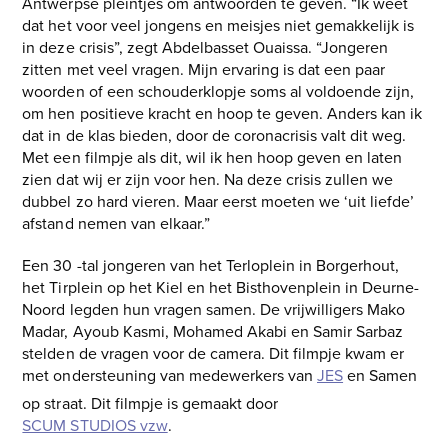
Antwerpse pleintjes om antwoorden te geven. “Ik weet
dat het voor veel jongens en meisjes niet gemakkelijk is
in deze crisis”, zegt Abdelbasset Ouaissa. “Jongeren
zitten met veel vragen. Mijn ervaring is dat een paar
woorden of een schouderklopje soms al voldoende zijn,
om hen positieve kracht en hoop te geven. Anders kan ik
dat in de klas bieden, door de coronacrisis valt dit weg.
Met een filmpje als dit, wil ik hen hoop geven en laten
zien dat wij er zijn voor hen. Na deze crisis zullen we
dubbel zo hard vieren. Maar eerst moeten we ‘uit liefde’
afstand nemen van elkaar.”
Een 30 -tal jongeren van het Terloplein in Borgerhout,
het Tirplein op het Kiel en het Bisthovenplein in Deurne-
Noord legden hun vragen samen. De vrijwilligers Mako
Madar, Ayoub Kasmi, Mohamed Akabi en Samir Sarbaz
stelden de vragen voor de camera. Dit filmpje kwam er
met ondersteuning van medewerkers van
JES
en Samen
op straat. Dit filmpje is gemaakt door
SCUM STUDIOS vzw
.