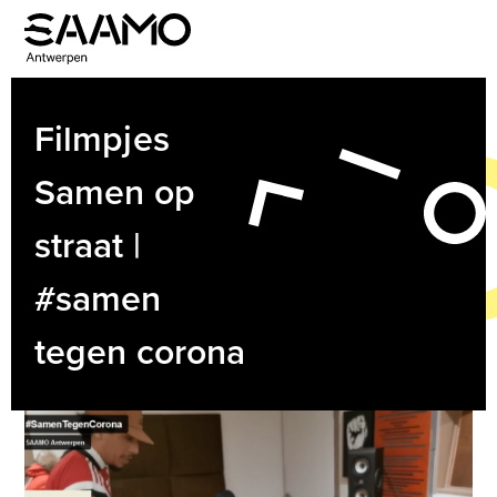
Skip
to
Open
Close
content
mobile
mobile
menu
menu
Filmpjes
Samen op
straat |
#samen
tegen corona