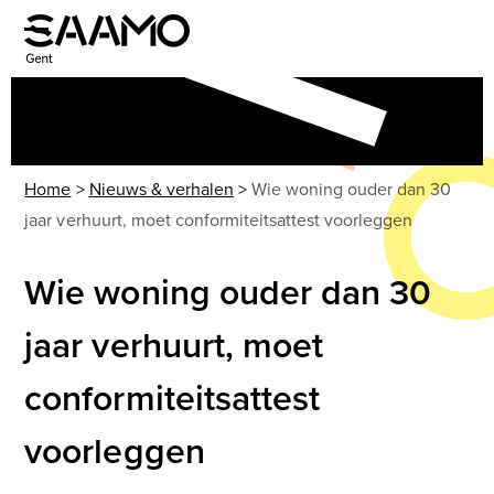
Skip
to
Open
Close
content
mobile
mobile
menu
menu
Home
>
Nieuws & verhalen
>
Wie woning ouder dan 30
jaar verhuurt, moet conformiteitsattest voorleggen
Wie woning ouder dan 30
jaar verhuurt, moet
conformiteitsattest
voorleggen