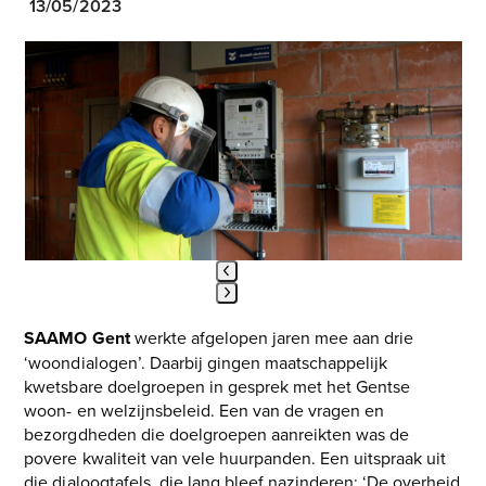
13/05/2023
Use
the
left
and
right
arrow
keys
to
access
the
carousel
Press
navigation
SAAMO Gent
werkte afgelopen jaren mee aan drie
escape
buttons
‘woondialogen’. Daarbij gingen maatschappelijk
to
kwetsbare doelgroepen in gesprek met het Gentse
go
woon- en welzijnsbeleid. Een van de vragen en
to
bezorgdheden die doelgroepen aanreikten was de
the
povere kwaliteit van vele huurpanden. Een uitspraak uit
first
die dialoogtafels, die lang bleef nazinderen: ‘De overheid
slide