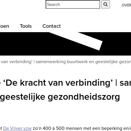
Search
Submit
OVE
doen
Tools
Contact
 van verbinding’ | samenwerking buurtwerk en geestelijke gezo
‘De kracht van verbinding’ | 
geestelijke gezondheidszorg
nt
De Vijver vzw
zo’n 400 à 500 mensen met een beperking en/o