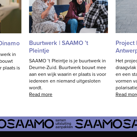
Buurtwerk | SAAMO ’t
Project |
 Dinamo
Pleintje
Antwer
werk in
SAAMO ’t Pleintje is je buurtwerk in
Het projec
 bouwt
Deurne-Zuid. Buurtwerk bouwt mee
draagvlak 
 plaats is
aan een wijk waarin er plaats is voor
en een st
iedereen en niemand uitgesloten
vormen va
wordt.
polarisati
Read more
Read mor