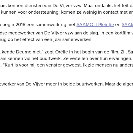
ars kennen diensten van De Vijver vzw. Maar ondanks het feit 
t kunnen voor ondersteuning, komen ze weinig in contact met a
zw begin 2016 een samenwerking met
SAAMO ’t Pleintje
en
SAA
jdse medewerker van De Vijver vzw aan de slag. In een kortfilm
rug op het effect van één jaar samenwerken.
k kende Deurne niet.” zegt Orélie in het begin van de film. Zij, S
s kennen via het buurtwerk. Ze vertellen over hun ervaringen
“Kurt is voor mij een venster geweest. Ik zie mensen nu anders 
ewerker van De Vijver meer in beide buurtwerken. Maar de alg