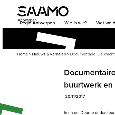
Skip
to
content
Regio Antwerpen
Wie is wie?
Wat we 
Home
>
Nieuws & verhalen
>
Documentaire ‘De kracht
Documentaire 
buurtwerk en 
20/11/2017
In en om Deurne ondersteu