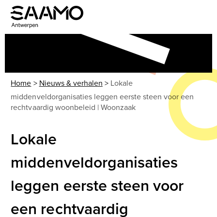
Skip
to
Open
Close
content
mobile
mobile
menu
menu
Home
>
Nieuws & verhalen
>
Lokale
middenveldorganisaties leggen eerste steen voor een
rechtvaardig woonbeleid | Woonzaak
Lokale
middenveldorganisaties
leggen eerste steen voor
een rechtvaardig