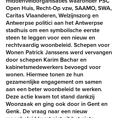
middenveldorganisaties waaronder PSC
the
Open Huis, Recht-Op vzw, SAAMO, SWA,
first
Caritas Vlaanderen, Welzijnszorg en
slide
Antwerpse politici aan het Antwerpse
stadhuis om een symbolische eerste
steen te leggen voor een nieuw en
rechtvaardig woonbeleid. Schepen voor
Wonen Patrick Janssens werd vervangen
door schepen Karim Bachar en
kabinetsmedewerkers bevoegd voor
wonen. Hiermee tonen ze hun
gezamenlijke engagement om samen
aan een beter woonbeleid te werken.
Deze actie kwam tot stand dankzij
Woonzaak en ging ook door in Gent en
Genk. De vraag naar een nieuw