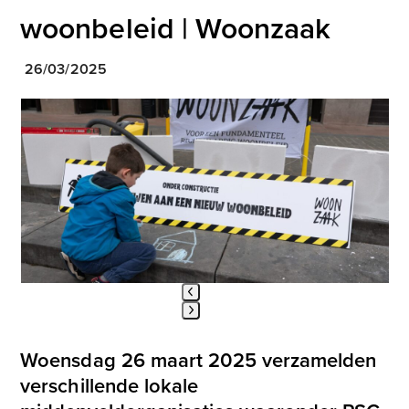
woonbeleid | Woonzaak
26/03/2025
Use
the
left
and
right
arrow
keys
to
access
the
carousel
Press
navigation
escape
buttons
Woensdag 26 maart 2025 verzamelden
to
verschillende lokale
go
to