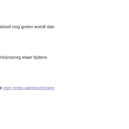
skloof nog groter wordt dan
ijnszorg slaan tijdens
de
een reeks aanbevelingen