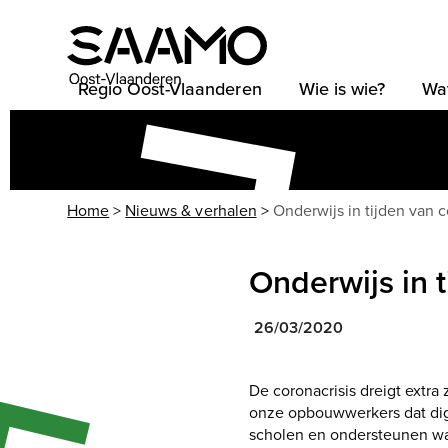
Skip
to
content
Regio Oost-Vlaanderen
Wie is wie?
Wa
Home
>
Nieuws & verhalen
>
Onderwijs in tijden van 
Onderwijs in 
26/03/2020
De coronacrisis dreigt extra
onze opbouwwerkers dat digi
scholen en ondersteunen waa