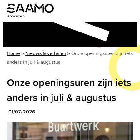
Skip
to
Open
Close
content
mobile
mobile
menu
menu
Home
>
Nieuws & verhalen
>
Onze openingsuren zijn iets
anders in juli & augustus
Onze openingsuren zijn iets
anders in juli & augustus
01/07/2026
Use
the
left