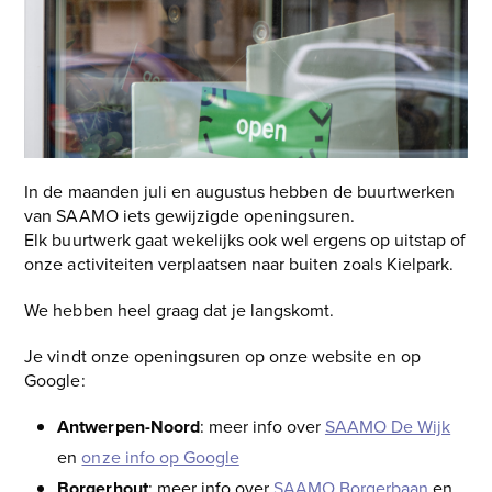
and
right
arrow
keys
to
access
the
carousel
In de maanden juli en augustus hebben de buurtwerken
navigation
van SAAMO iets gewijzigde openingsuren.
buttons
Elk buurtwerk gaat wekelijks ook wel ergens op uitstap of
onze activiteiten verplaatsen naar buiten zoals Kielpark.
We hebben heel graag dat je langskomt.
Je vindt onze openingsuren op onze website en op
Google:
Antwerpen-Noord
: meer info over
SAAMO De Wijk
en
onze info op Google
Borgerhout
: meer info over
SAAMO Borgerbaan
en