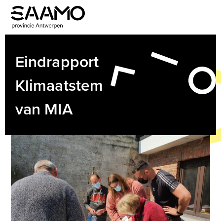
Skip
to
Open
Close
content
mobile
mobile
menu
menu
Eindrapport
Klimaatstem
van MIA