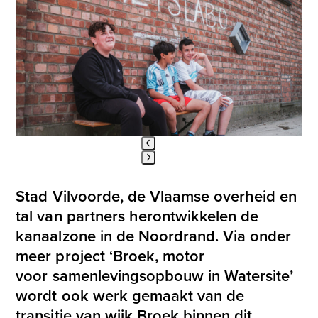
Use
the
left
and
right
arrow
keys
to
access
the
carousel
Press
navigation
escape
buttons
Stad
Vilvoorde
, de Vlaamse overheid en
to
tal van partners
herontwikkelen
de
go
kanaalzone
in de
N
o
ordrand
. Via onder
to
the
meer project ‘Broek, motor
first
voor
samenlevingsopbouw in Watersite’
slide
wordt ook werk gemaakt van de
transitie van wijk Broek binnen dit