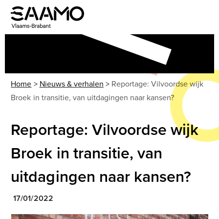
Skip
to
Open
Close
content
mobile
mobile
menu
menu
Home
>
Nieuws & verhalen
>
Reportage: Vilvoordse wijk
Broek in transitie, van uitdagingen naar kansen?
Reportage: Vilvoordse wijk
Broek in transitie, van
uitdagingen naar kansen?
17/01/2022