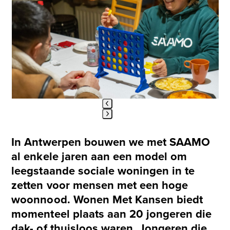
Use
the
left
and
right
arrow
keys
to
access
the
carousel
Press
navigation
escape
buttons
In Antwerpen bouwen we met SAAMO
to
al enkele jaren aan een model om
go
leegstaande sociale woningen in te
to
the
zetten voor mensen met een hoge
first
woonnood. Wonen Met Kansen biedt
slide
momenteel plaats aan 20 jongeren die
dak- of thuisloos waren. Jongeren die