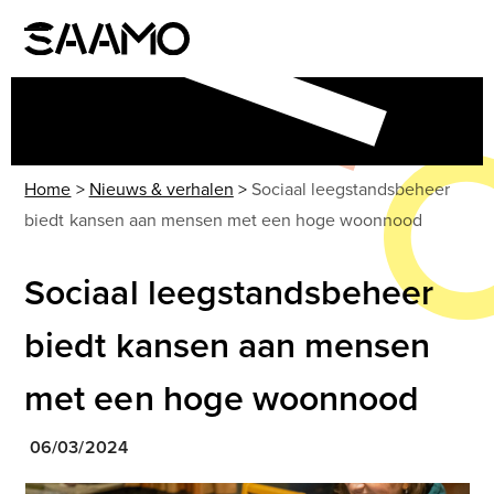
Skip
to
Open
Close
content
mobile
mobile
menu
menu
Home
>
Nieuws & verhalen
>
Sociaal leegstandsbeheer
biedt kansen aan mensen met een hoge woonnood
Sociaal leegstandsbeheer
biedt kansen aan mensen
met een hoge woonnood
06/03/2024