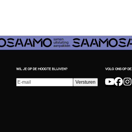
WIL JE OP DE HOOGTE BLIJVEN?
VOLG ONS OP D
E-
Versturen
YouTu
Fac
I
mailadres
(Vereist)