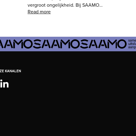
vergroot ongelijkheid. Bij SAAMO…
Read more
EZE KANALEN
be
ebook
nstagram
LinkedIn