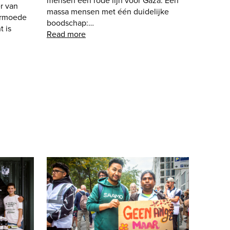
mensen een rode lijn voor Gaza. Een
r van
massa mensen met één duidelijke
armoede
boodschap:…
t is
Read more