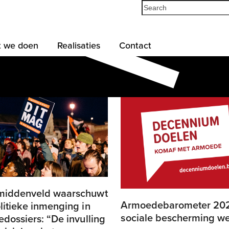
Search
 we doen
Realisaties
Contact
middenveld waarschuwt
Armoedebarometer 20
litieke inmenging in
sociale bescherming we
edossiers: “De invulling