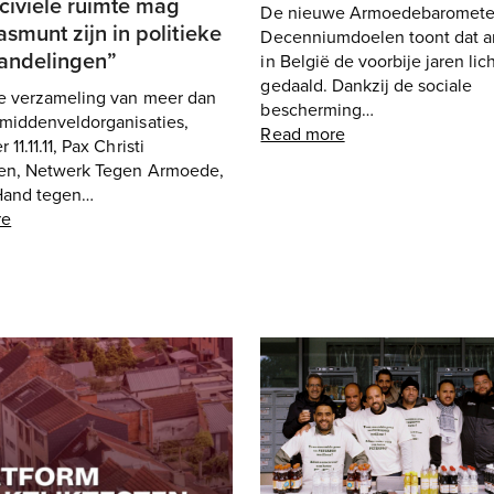
civiele ruimte mag
De nieuwe Armoedebaromete
smunt zijn in politieke
Decenniumdoelen toont dat 
andelingen”
in België de voorbije jaren lich
gedaald. Dankzij de sociale
e verzameling van meer dan
bescherming…
 middenveldorganisaties,
Read more
11.11.11, Pax Christi
en, Netwerk Tegen Armoede,
Hand tegen…
re