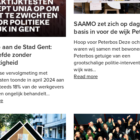
SAAMO zet zich op dage
basis in voor de wijk P
Hoop voor Peterbos Deze och
 aan de Stad Gent:
waren wij samen met bewoner
efde zonder
Peterbos getuige van een
tigheid
grootschalige politie-interven
wijk was…
se vervolgmeting met
Read more
esten toonde in april 2024 aan
steeds 18% van de werkgevers
en ongelijk behandelt…
re