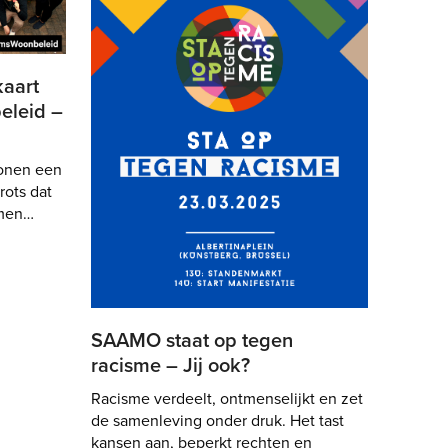
kaart
eleid –
onen een
rots dat
amen…
SAAMO staat op tegen
racisme – Jij ook?
Racisme verdeelt, ontmenselijkt en zet
de samenleving onder druk. Het tast
kansen aan, beperkt rechten en