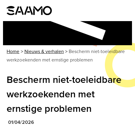
Skip
to
Open
Close
content
mobile
mobile
menu
menu
Home
>
Nieuws & verhalen
>
Bescherm niet-toeleidbare
werkzoekenden met ernstige problemen
Bescherm niet-toeleidbare
werkzoekenden met
ernstige problemen
01/04/2026