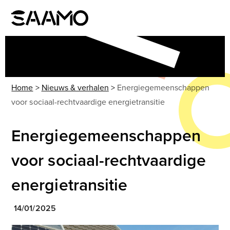
Skip
to
Open
Close
content
mobile
mobile
menu
menu
Home
>
Nieuws & verhalen
>
Energiegemeenschappen
voor sociaal-rechtvaardige energietransitie
Energiegemeenschappen
voor sociaal-rechtvaardige
energietransitie
14/01/2025
Use