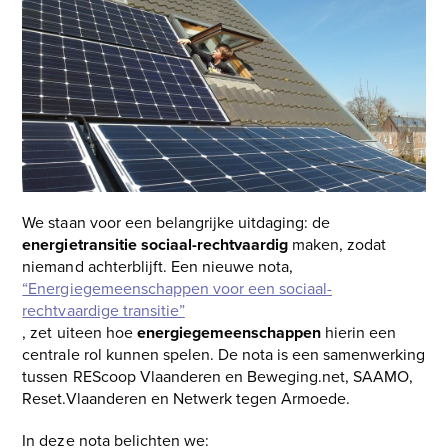
the
left
and
right
arrow
keys
to
access
the
carousel
We staan voor een belangrijke uitdaging: de
navigation
energietransitie sociaal-rechtvaardig
maken, zodat
buttons
niemand achterblijft. Een nieuwe nota,
“Energiegemeenschappen voor een sociaal-
rechtvaardige transitie”
, zet uiteen hoe
energiegemeenschappen
hierin een
centrale rol kunnen spelen. De nota is een samenwerking
tussen REScoop Vlaanderen en Beweging.net, SAAMO,
Reset.Vlaanderen en Netwerk tegen Armoede.
In deze nota belichten we: