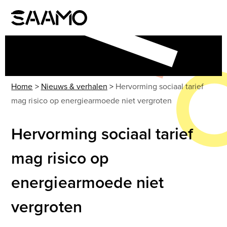
Skip
to
Open
Close
content
mobile
mobile
menu
menu
Home
>
Nieuws & verhalen
>
Hervorming sociaal tarief
mag risico op energiearmoede niet vergroten
Hervorming sociaal tarief
mag risico op
energiearmoede niet
vergroten