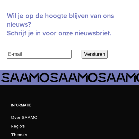
Wil je op de hoogte blijven van ons
nieuws?
Schrijf je in voor onze nieuwsbrief.
E-
Versturen
mailadres
(Vereist)
INFORMATIE
Over SAAMO
Regio’s
Thema’s