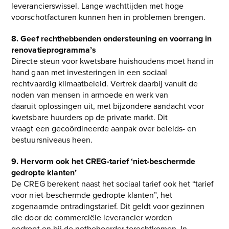
leverancierswissel. Lange wachttijden met hoge
voorschotfacturen kunnen hen in problemen brengen.
8. Geef rechthebbenden ondersteuning en voorrang in
renovatieprogramma’s
Directe steun voor kwetsbare huishoudens moet hand in
hand gaan met investeringen in een sociaal
rechtvaardig klimaatbeleid. Vertrek daarbij vanuit de
noden van mensen in armoede en werk van
daaruit oplossingen uit, met bijzondere aandacht voor
kwetsbare huurders op de private markt. Dit
vraagt een gecoördineerde aanpak over beleids- en
bestuursniveaus heen.
9. Hervorm ook het CREG-tarief ‘niet-beschermde
gedropte klanten’
De CREG berekent naast het sociaal tarief ook het “tarief
voor niet-beschermde gedropte klanten”, het
zogenaamde ontradingstarief. Dit geldt voor gezinnen
die door de commerciële leverancier worden
gedropt en bij de netbeheerder terechtkomen. In