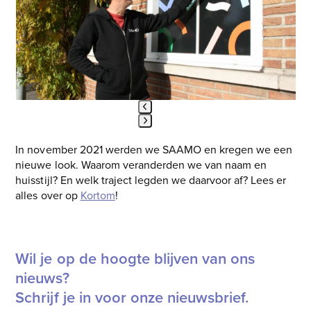
and
right
arrow
keys
to
access
the
carousel
Press
navigation
In november 2021 werden we SAAMO en kregen we een
escape
buttons
nieuwe look. Waarom veranderden we van naam en
to
huisstijl? En welk traject legden we daarvoor af? Lees er
go
alles over op
Kortom
!
to
the
first
slide
Wil je op de hoogte blijven van ons
nieuws?
Schrijf je in voor onze nieuwsbrief.