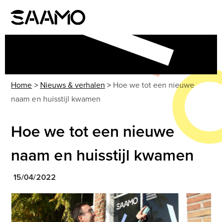
Skip
to
Open
Close
content
mobile
mobile
menu
menu
Home
>
Nieuws & verhalen
>
Hoe we tot een nieuwe
naam en huisstijl kwamen
Hoe we tot een nieuwe
naam en huisstijl kwamen
15/04/2022
Use
the
left