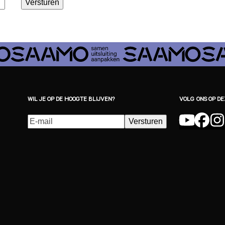
Versturen
WIL JE OP DE HOOGTE BLIJVEN?
VOLG ONS OP D
E-
Versturen
YouTu
Fac
I
mailadres
(Vereist)