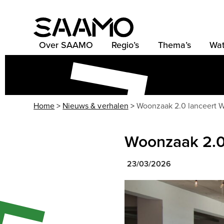
Skip
to
content
Over SAAMO
Regio’s
Thema’s
Wat
Home
>
Nieuws & verhalen
>
Woonzaak 2.0 lanceert 
Woonzaak 2.0
23/03/2026
Use
the
left
and