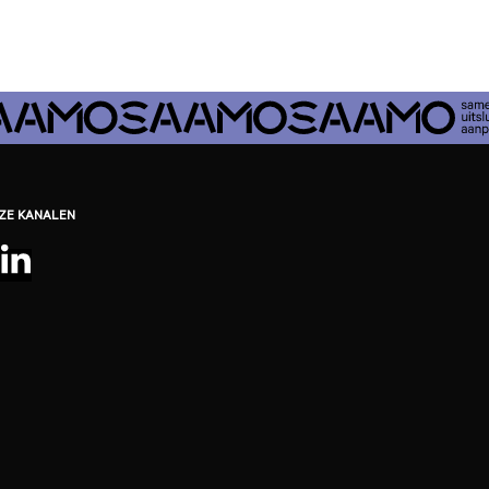
EZE KANALEN
be
ebook
nstagram
LinkedIn