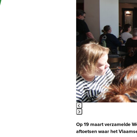
right
arrow
keys
to
access
the
carousel
navigation
buttons
Press
Op 19 maart verzamelde Woo
escape
to
aftoetsen waar het Vlaamse