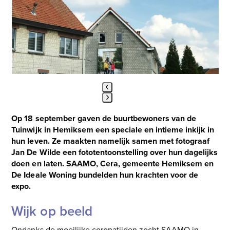
and
right
arrow
keys
to
access
the
carousel
navigation
Press
buttons
Op 18 september gaven de buurtbewoners van de
escape
Tuinwijk in Hemiksem een speciale en intieme inkijk in
to
hun leven. Ze maakten namelijk samen met fotograaf
go
Jan De Wilde een fototentoonstelling over hun dagelijks
to
doen en laten. SAAMO, Cera, gemeente Hemiksem en
the
De Ideale Woning bundelden hun krachten voor de
first
expo.
slide
Wijk op beeld
Ondanks de moeilijke coronatijden zocht SAAMO in