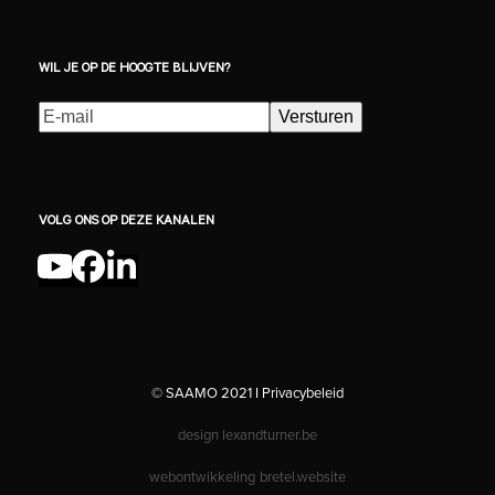
WIL JE OP DE HOOGTE BLIJVEN?
E-
Versturen
mailadres
(Vereist)
VOLG ONS OP DEZE KANALEN
YouTube
Facebook
LinkedIn
© SAAMO 2021 I
Privacybeleid
design
lexandturner.be
webontwikkeling
bretel.website