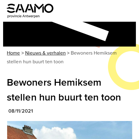
Skip
to
Open
Close
content
mobile
mobile
menu
menu
Home
>
Nieuws & verhalen
>
Bewoners Hemiksem
stellen hun buurt ten toon
Bewoners Hemiksem
stellen hun buurt ten toon
08/11/2021
Use
the
left