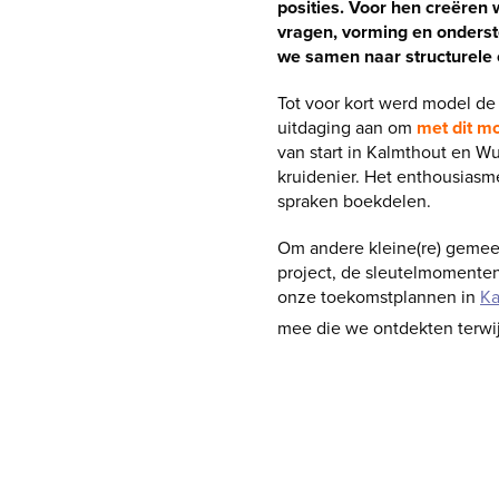
posities. Voor hen creëren 
vragen, vorming en onderst
we samen naar structurele 
Tot voor kort werd model d
uitdaging aan om
met dit mo
van start in Kalmthout en 
kruidenier. Het enthousiasm
spraken boekdelen.
Om andere kleine(re) gemeent
project, de sleutelmomenten,
onze toekomstplannen in
Ka
mee die we ontdekten terwij
Blader door onze inspiratie