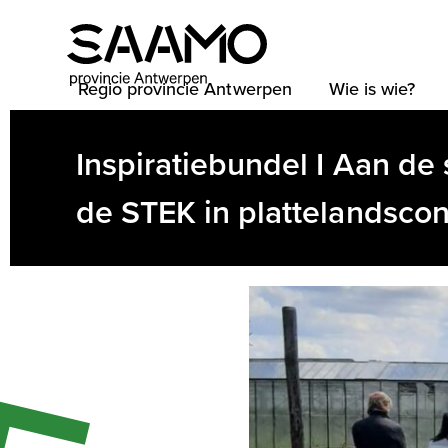
Skip
to
content
Regio provincie Antwerpen
Wie is wie?
Inspiratiebundel I Aan de
de STEK in plattelandscon