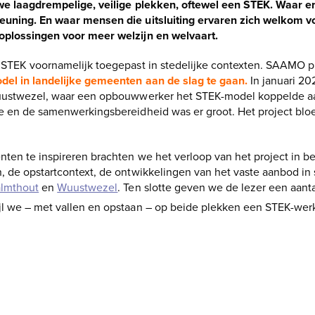
we laagdrempelige, veilige plekken, oftewel een STEK. Waar er
euning. En waar mensen die uitsluiting ervaren zich welkom v
oplossingen voor meer welzijn en welvaart.
e STEK voornamelijk toegepast in stedelijke contexten. SAAMO 
del in landelijke gemeenten aan de slag te gaan.
In januari 20
Wuustwezel, waar een opbouwwerker het STEK-model koppelde aa
e en de samenwerkingsbereidheid was er groot. Het project bloe
en te inspireren brachten we het verloop van het project in bee
 de opstartcontext, de ontwikkelingen van het vaste aanbod in s
lmthout
en
Wuustwezel
. Ten slotte geven we de lezer een aant
l we – met vallen en opstaan – op beide plekken een STEK-werk
bundel