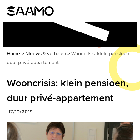
Skip
to
Open
Close
content
mobile
mobile
menu
menu
Home
>
Nieuws & verhalen
>
Wooncrisis: klein pensioen,
duur privé-appartement
Wooncrisis: klein pensioen,
duur privé-appartement
17/10/2019
Use
the
left