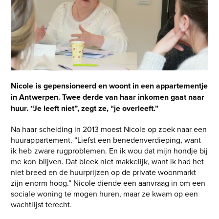
and
right
arrow
keys
to
access
the
carousel
Nicole is gepensioneerd en woont in een appartementje
navigation
in Antwerpen. Twee derde van haar inkomen gaat naar
buttons
huur. “Je leeft niet”, zegt ze, “je overleeft.”
Na haar scheiding in 2013 moest Nicole op zoek naar een
huurappartement. “Liefst een benedenverdieping, want
ik heb zware rugproblemen. En ik wou dat mijn hondje bij
me kon blijven. Dat bleek niet makkelijk, want ik had het
niet breed en de huurprijzen op de private woonmarkt
zijn enorm hoog.” Nicole diende een aanvraag in om een
sociale woning te mogen huren, maar ze kwam op een
wachtlijst terecht.