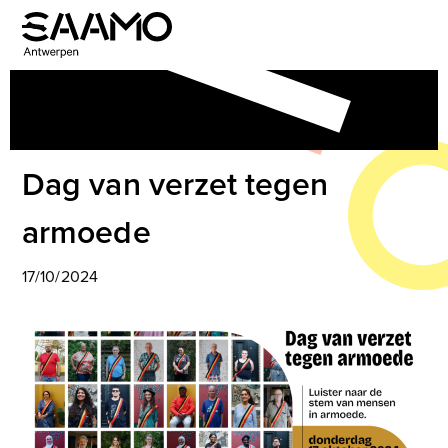
Skip
to
Open
Close
content
mobile
mobile
menu
menu
Dag van verzet tegen
armoede
17/10/2024