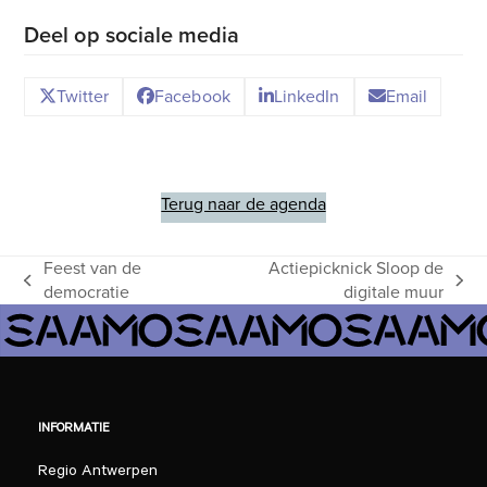
Deel op sociale media
Twitter
Facebook
LinkedIn
Email
Terug naar de agenda
Feest van de
Actiepicknick Sloop de
previous
next
democratie
digitale muur
post:
post:
INFORMATIE
Regio Antwerpen