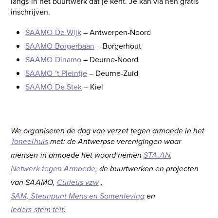
langs in het buurtwerk dat je kent. Je kan via hen gratis
inschrijven.
SAAMO De Wijk
– Antwerpen-Noord
SAAMO Borgerbaan
– Borgerhout
SAAMO Dinamo
– Deurne-Noord
SAAMO ’t Pleintje
– Deurne-Zuid
SAAMO De Stek
– Kiel
We organiseren de dag van verzet tegen armoede in het
Toneelhuis
met: de Antwerpse verenigingen waar
mensen in armoede het woord nemen
STA-AN
,
Netwerk tegen Armoede
, de buurtwerken en projecten
van SAAMO,
Curieus vzw
,
SAM, Steunpunt Mens en Samenleving
en
Ieders stem telt
.