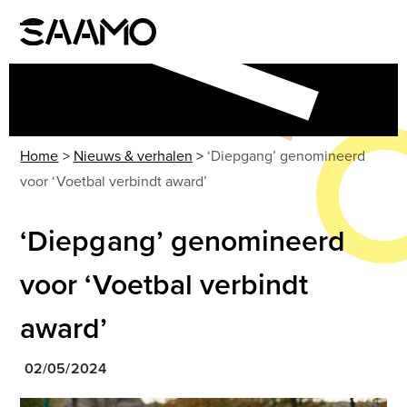
Skip
to
Open
Close
content
mobile
mobile
menu
menu
Home
>
Nieuws & verhalen
>
‘Diepgang’ genomineerd
voor ‘Voetbal verbindt award’
‘Diepgang’ genomineerd
voor ‘Voetbal verbindt
award’
02/05/2024