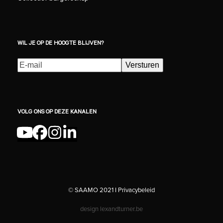
WIL JE OP DE HOOGTE BLIJVEN?
E-
Versturen
mailadres
(Vereist)
VOLG ONS OP DEZE KANALEN
YouTube
Facebook
Instagram
LinkedIn
© SAAMO 2021 I
Privacybeleid
design
lexandturner.be