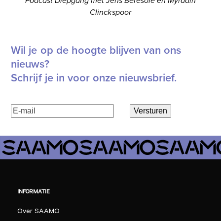
Podcast Diepgang met Jens Beresole en Myrddin
Clinckspoor
Wil je op de hoogte blijven van ons
nieuws?
Schrijf je in voor onze nieuwsbrief.
E-
Versturen
mailadres
(Vereist)
INFORMATIE
Over SAAMO