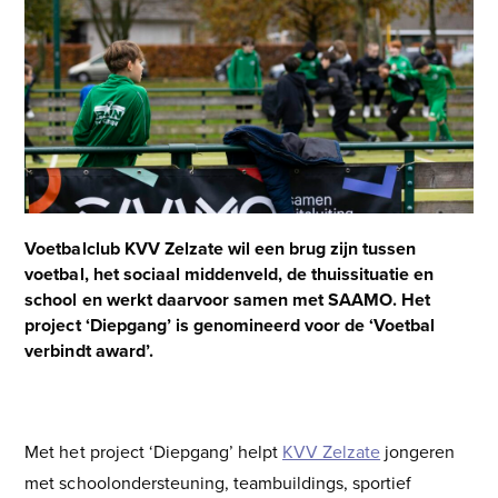
Use
the
left
and
right
arrow
keys
to
access
the
carousel
Voetbalclub KVV Zelzate wil een brug zijn tussen
navigation
voetbal, het sociaal middenveld, de thuissituatie en
buttons
school en werkt daarvoor samen met SAAMO. Het
project ‘Diepgang’ is genomineerd voor de ‘Voetbal
verbindt award’.
Breng je stem uit
Met het project ‘Diepgang’ helpt
KVV Zelzate
jongeren
met schoolondersteuning, teambuildings, sportief