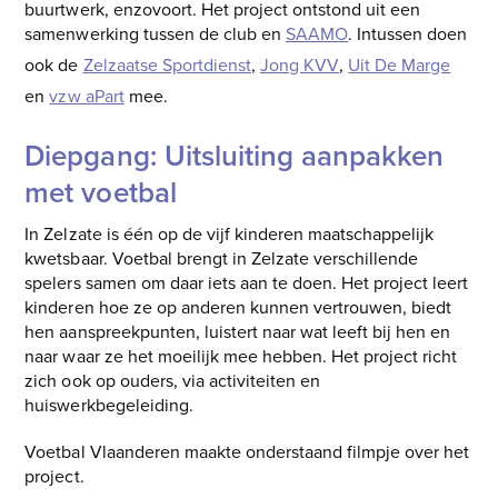
buurtwerk, enzovoort. Het project ontstond uit een
samenwerking tussen de club en
SAAMO
. Intussen doen
ook de
Zelzaatse Sportdienst
,
Jong KVV
,
Uit De Marge
en
vzw aPart
mee.
Diepgang: Uitsluiting aanpakken
met voetbal
In Zelzate is één op de vijf kinderen maatschappelijk
kwetsbaar. Voetbal brengt in Zelzate verschillende
spelers samen om daar iets aan te doen. Het project leert
kinderen hoe ze op anderen kunnen vertrouwen, biedt
hen aanspreekpunten, luistert naar wat leeft bij hen en
naar waar ze het moeilijk mee hebben. Het project richt
zich ook op ouders, via activiteiten en
huiswerkbegeleiding.
Voetbal Vlaanderen maakte onderstaand filmpje over het
project.